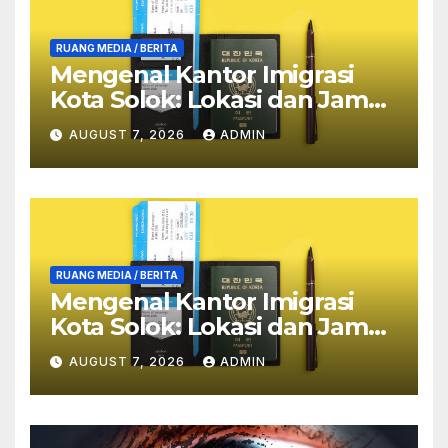
RUANG MEDIA / BERITA
Mengenal Kantor Imigrasi
Kota Solok: Lokasi dan Jam
Buka yang Tepat
AUGUST 7, 2026
ADMIN
RUANG MEDIA / BERITA
Mengenal Kantor Imigrasi
Kota Solok: Lokasi dan Jam
Buka yang Tepat
AUGUST 7, 2026
ADMIN