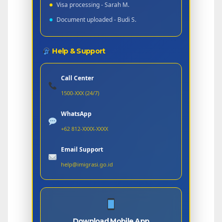
Visa processing - Sarah M.
Document uploaded - Budi S.
Help & Support
Call Center
1500-XXX (24/7)
WhatsApp
+62 812-XXXX-XXXX
Email Support
help@imigrasi.go.id
Download Mobile App