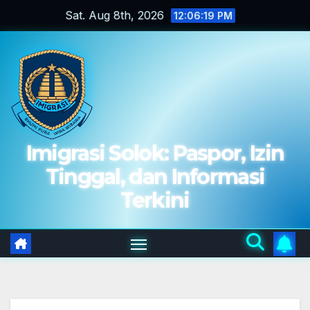
Skip
Sat. Aug 8th, 2026
12:06:21 PM
to
content
Imigrasi Solok: Paspor, Izin
Tinggal, dan Informasi
Terkini