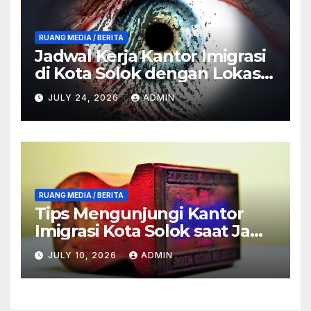
RUANG MEDIA / BERITA
Jadwal Kerja Kantor Imigrasi
di Kota Solok dengan Lokasi
Terbaik
JULY 24, 2026
ADMIN
RUANG MEDIA / BERITA
Tips Mengunjungi Kantor
Imigrasi Kota Solok saat Jam
Buka
JULY 10, 2026
ADMIN