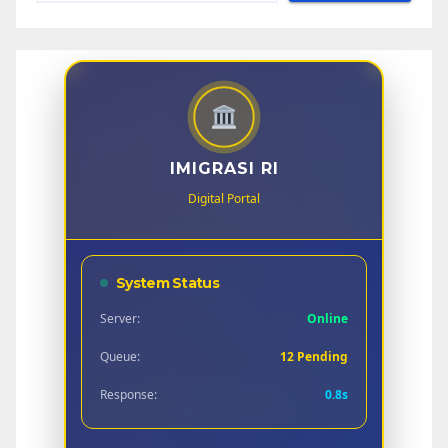
IMIGRASI RI
Digital Portal
System Status
Server:
Online
Queue:
12 Pending
Response:
0.8s